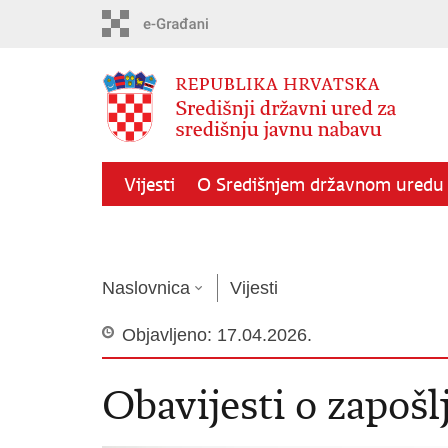
Preskoči
na
glavni
sadržaj
Vijesti
O Središnjem državnom uredu
Kontakti
Naslovnica
Vijesti
Objavljeno: 17.04.2026.
Obavijesti o zapošl