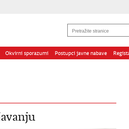
Okvirni sporazumi
Postupci javne nabave
Regist
javanju