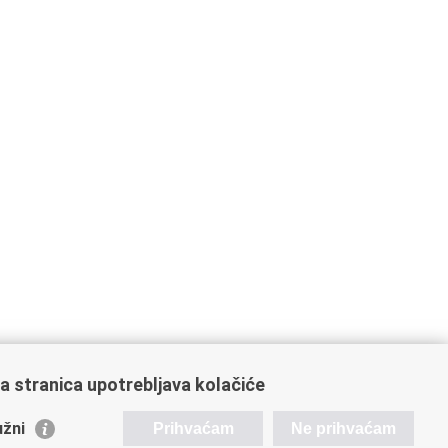
a stranica upotrebljava kolačiće
orisne poveznice
žni
Prihvaćam
Ne prihvaćam