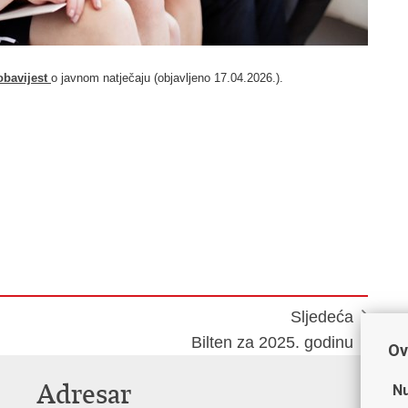
obavijest
o javnom natječaju (objavljeno 17.04.2026.).
Sljedeća
Bilten za 2025. godinu
Ov
Adresar
K
Nu