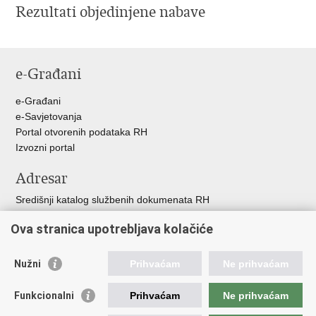
Rezultati objedinjene nabave
e-Građani
e-Građani
e-Savjetovanja
Portal otvorenih podataka RH
Izvozni portal
Adresar
Središnji katalog službenih dokumenata RH
Adresar tijela javne vlasti
Ova stranica upotrebljava kolačiće
Adresar političkih stranaka u RH
Popis dužnosnika u RH
Nužni
Prihvaćam
Ne prihvaćam
Korisne poveznice
Funkcionalni
Prihvaćam
Ne prihvaćam
Portal javne nabave
DKOM